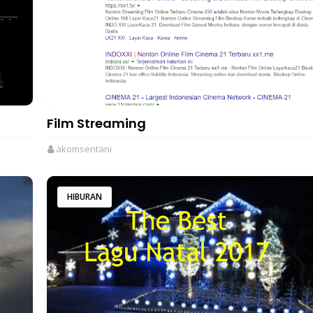
Film Streaming
akomsentani
HIBURAN