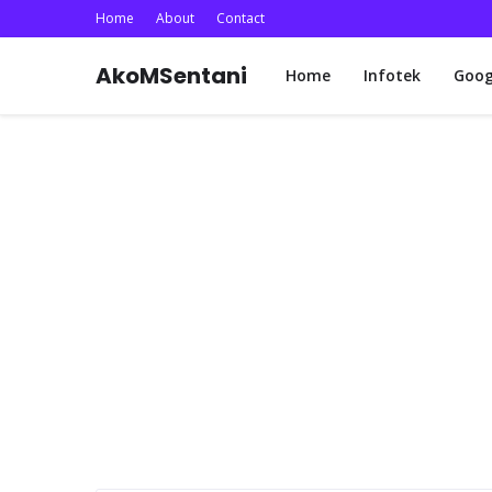
Home
About
Contact
AkoMSentani
Home
Infotek
Goog