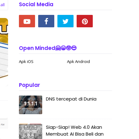
Social Media
all
Open Minded🤗😁🤓😎
Apk iOS
Apk Android
Popular
DNS tercepat di Dunia
Siap-Siap! Web 4.0 Akan
Membuat AI Bisa Beli dan