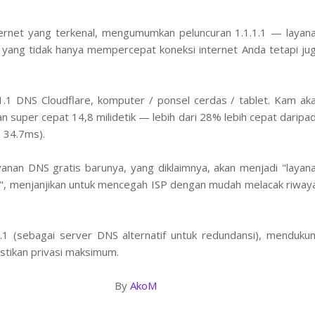
ternet yang terkenal, mengumumkan peluncuran 1.1.1.1 — layan
 yang tidak hanya mempercepat koneksi internet Anda tetapi ju
1.1 DNS Cloudflare, komputer / ponsel cerdas / tablet. Kam ak
super cepat 14,8 milidetik — lebih dari 28% lebih cepat daripa
 34.7ms).
anan DNS gratis barunya, yang diklaimnya, akan menjadi "layan
a", menjanjikan untuk mencegah ISP dengan mudah melacak riway
.0.1 (sebagai server DNS alternatif untuk redundansi), menduku
ikan privasi maksimum.
y
AkoM