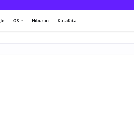
le
OS
Hiburan
KataKita