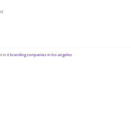
rt
t in it
branding companies in los angeles