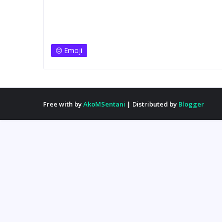
Emoji
Free with by
AkoMSentani
| Distributed by
Blogger