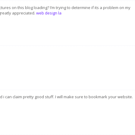
res on this blog loading? I’m trying to determine if its a problem on my
 greatly appreciated.
web design la
 i can claim pretty good stuff. I will make sure to bookmark your website.