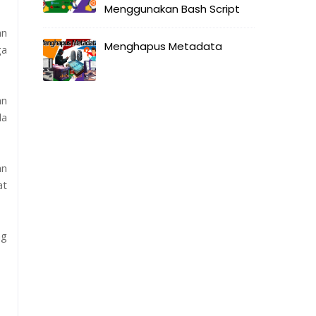
Menggunakan Bash Script
an
Menghapus Metadata
ga
an
da
an
at
ng