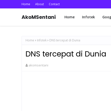
Home
About
Contact
AkoMSentani
Home
Infotek
Goog
Home
Infotek
DNS tercepat di Dunia
DNS tercepat di Dunia
akomsentani