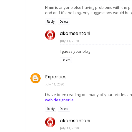
Hmm is anyone else having problems with the pictu
end or if it’s the blog. Any suggestions would be
Reply
Delete
akomsentani
July 11, 2020
I guess your blog
Delete
Experties
July 11, 2020
I have been reading out many of your articles and
web designer la
Reply
Delete
akomsentani
July 11, 2020