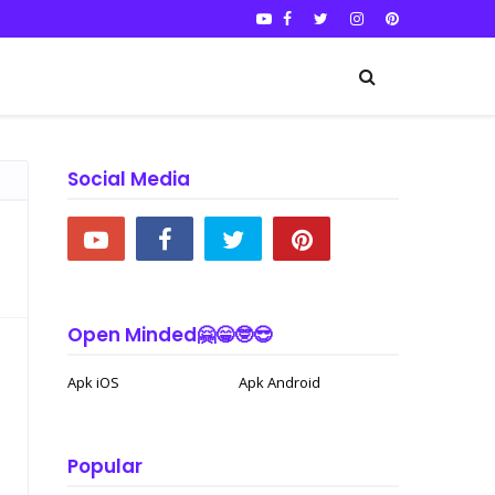
Social Media
Open Minded🤗😁🤓😎
Apk iOS
Apk Android
Popular