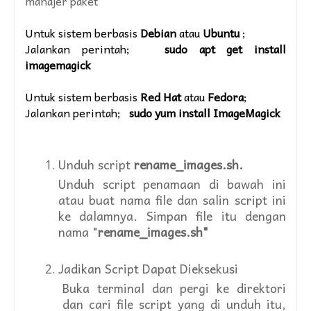
manajer paket
Untuk sistem berbasis
Debian
atau
Ubuntu
;
Jalankan perintah;
sudo apt get install
imagemagick
Untuk sistem berbasis
Red Hat
atau
Fedora
;
Jalankan perintah;
sudo yum install ImageMagick
Unduh script 
rеnamе_imagеs.sh.
Unduh script penamaan di bawah ini
atau buat nama filе dan salin script ini
ke dalamnya. Simpan file itu dengan
nama "
rеnamе_imagеs.sh"
Jadikan Script Dapat Dieksekusi
Buka terminal dan pergi ke direktori
dan cari file script yang di unduh itu,