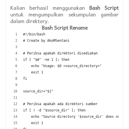
Kalian berhasil menggunakan
Bash Script
untuk mengumpulkan sekumpulan gambar
dalam direktory.
Bash Script Rename
#!/bin/bash
# Create by AkoMSentani
# Periksa apakah direktori disediakan
if [ "$#" -ne 1 ]; then
    echo "Usage: $0 <source_directory>"
    exit 1
fi
source_dir="$1"
# Periksa apakah ada direktori sumber
if [ ! -d "$source_dir" ]; then
    echo "Source directory '$source_dir' does not ex
    exit 1