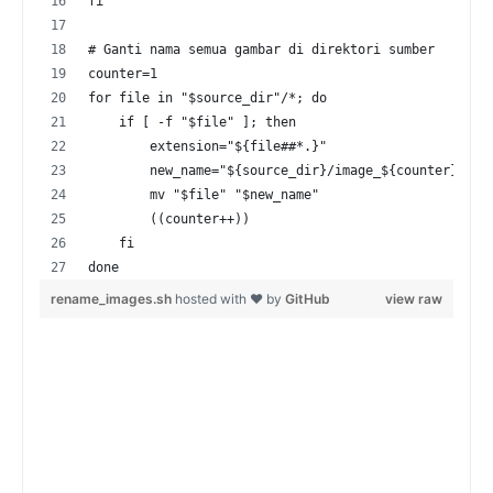
fi
# Ganti nama semua gambar di direktori sumber
counter=1
for file in "$source_dir"/*; do
    if [ -f "$file" ]; then
        extension="${file##*.}"
        new_name="${source_dir}/image_${counter}.${e
        mv "$file" "$new_name"
        ((counter++))
    fi
done
rename_images.sh
hosted with ❤ by
GitHub
view raw